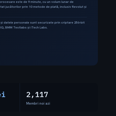
rocesare este de 9 minute, cu un volum lunar de
itat jucătorilor prin 10 metode de plată, inclusiv Revolut și
 și datele personale sunt securizate prin criptare 256-bit
SIQ, BMM Testlabs și iTech Labs.
i
2,117
Membri noi azi