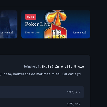
LIVE
Poker Live
Lansează
Dealer live
Lansează
Se încheie în:
Expiră în 6 zile 5 ore
jucată, indiferent de mărimea mizei. Cu cât ești
197,867
175,447