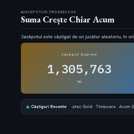
JACKPOTURI PROGRESSIVE
Suma Crește Chiar Acum
Jackpotul este câștigat de un jucător aleatoriu, în 
Jackpot Suprem
1,305,763
lei
 57 min în urmă
17,888 lei
Câștiguri Recente
Aztec Gold · Timișoara · Acum 25 min
2