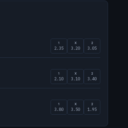
1
X
2
2.35
3.20
3.05
1
X
2
2.10
3.10
3.40
1
X
2
3.80
3.50
1.95