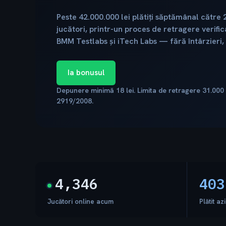
Peste 42.000.000 lei plătiți săptămânal către
jucători, printr-un proces de retragere verific
BMM Testlabs și iTech Labs — fără întârzieri, 
Ia bonusul
Depunere minimă 18 lei. Limita de retragere 31.000 
2919/2008.
4,346
403
Jucători online acum
Plătit azi